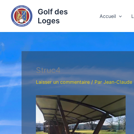
Aller
Golf des
au
Accueil
L
Loges
contenu
Struc4
Laisser un commentaire
/ Par
Jean-Claude