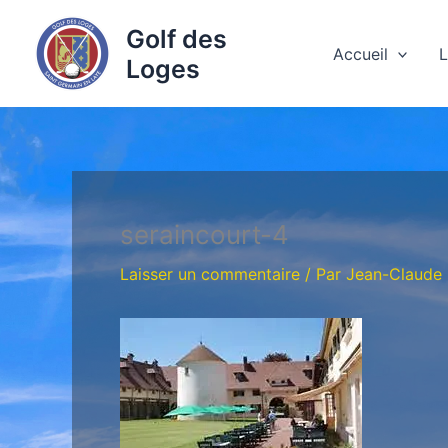
Aller
Golf des
au
Accueil
L
Loges
contenu
seraincourt-4
Laisser un commentaire
/ Par
Jean-Claude