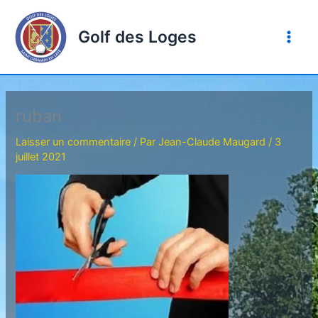
Aller
au
Golf des Loges
contenu
ruban
Laisser un commentaire
/ Par
Jean-Claude Maugard
/
3
juillet 2021