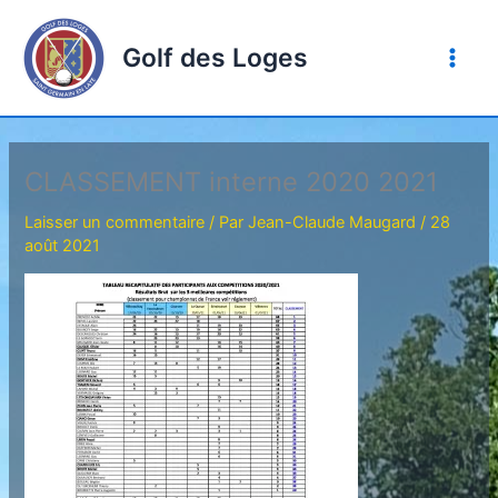
Aller
au
Golf des Loges
contenu
CLASSEMENT interne 2020 2021
Laisser un commentaire
/ Par
Jean-Claude Maugard
/
28
août 2021