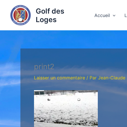
Aller
Golf des
au
Accueil
L
Loges
contenu
print2
Laisser un commentaire
/ Par
Jean-Claude