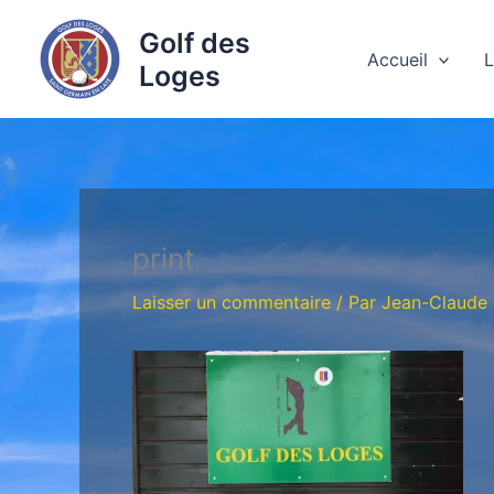
Aller
Golf des
au
Accueil
L
Loges
contenu
print
Laisser un commentaire
/ Par
Jean-Claude