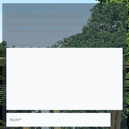
Laisser un commentaire
Votre adresse e-mail ne sera pas publiée.
Les champs
obligatoires sont indiqués avec
*
Commentaire
*
Nom*