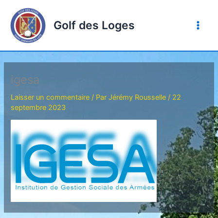
Aller
au
Golf des Loges
contenu
igesa
Laisser un commentaire
/ Par
Jérémy Rousselle
/
22
septembre 2023