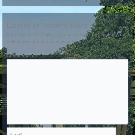
Laisser un commentaire
Votre adresse e-mail ne sera pas publiée.
Les champs
obligatoires sont indiqués avec
*
Commentaire
*
Nom*