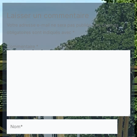
Laisser un commentaire
Votre adresse e-mail ne sera pas publiée.
Les champs
obligatoires sont indiqués avec
*
Commentaire
*
Nom*