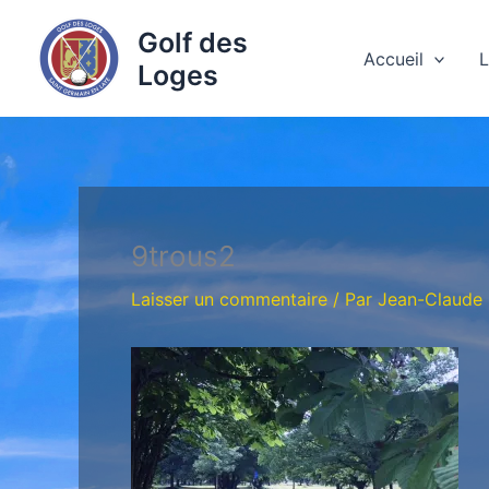
Aller
Golf des
au
Accueil
L
Loges
contenu
9trous2
Laisser un commentaire
/ Par
Jean-Claude