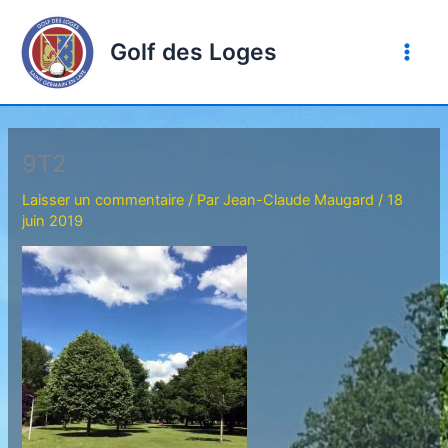
Aller
au
Golf des Loges
contenu
9T2
Laisser un commentaire
/ Par
Jean-Claude Maugard
/
18
juin 2019