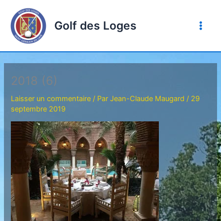
Aller
au
Golf des Loges
contenu
2018 (6)
Laisser un commentaire
/ Par
Jean-Claude Maugard
/
29
septembre 2019