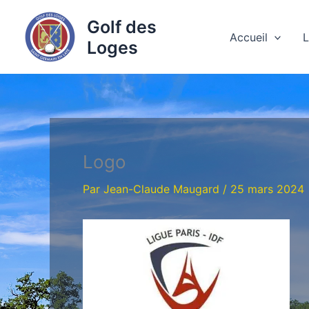
Aller
Golf des
au
Accueil
L
Loges
contenu
Logo
Par
Jean-Claude Maugard
/
25 mars 2024