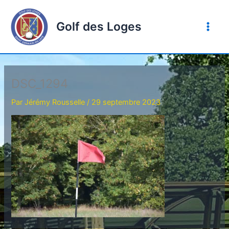
Aller
au
Golf des Loges
contenu
DSC_1294
Par
Jérémy Rousselle
/
29 septembre 2023