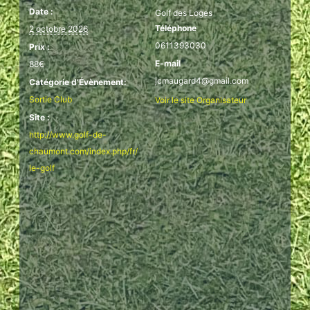
Date :
Golf des Loges
Téléphone
2 octobre 2026
0611393030
Prix :
E-mail
88€
jcmaugard4@gmail.com
Catégorie d’Évènement:
Sortie Club
Voir le site Organisateur
Site :
http://www.golf-de-
chaumont.com/index.php/fr/
le-golf