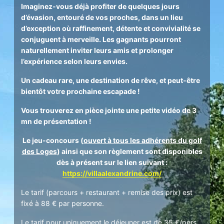
Imaginez-vous déjà profiter de quelques jours
d’évasion, entouré de vos proches, dans un lieu
d’exception où raffinement, détente et convivialité se
conjuguent à merveille. Les gagnants pourront
naturellement inviter leurs amis et prolonger
l’expérience selon leurs envies.
Un cadeau rare, une destination de rêve, et peut-être
bientôt votre prochaine escapade !
Vous trouverez en pièce jointe une petite vidéo de 3
mn de présentation !
Le jeu-concours (
ouvert à tous les adhérents du golf
des Loges
) ainsi que son règlement sont disponibles
dès à présent sur le lien suivant :
https://villaalexandrine.com/
Le tarif (parcours + restaurant + remise des prix) est
fixé à 88 € par personne.
Le tarif pour uniquement le déjeuner est de 35 €/pers.