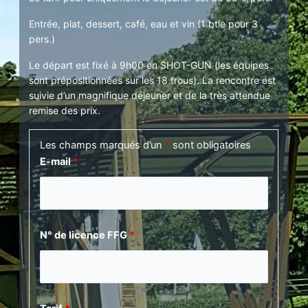
Entrée, plat, dessert, café, eau et vin (1 btle pour 3
pers.)
Le départ est fixé à 9h00 en SHOT-GUN (les équipes
sont prépositionnées sur les 18 trous). La rencontre est
suivie d’un magnifique déjeuner et de la très attendue
remise des prix.
Les champs marqués d’un
*
sont obligatoires
E-mail
*
N° de licence FFG
*