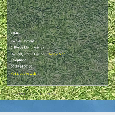
LIEU
Gold de Domont
2, Rte de Montmorency
Domont
,
95330
France
+ Google Map
Téléphone
01 39 91 07 50
Voir Lieu site web
SENIORS TOUR – GOLF DE CERGY