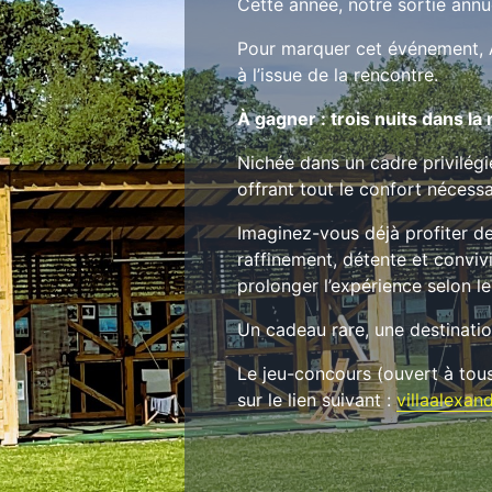
Cette année, notre sortie annu
Pour marquer cet événement, Aud
à l’issue de la rencontre.
À gagner : trois nuits dans la
Nichée dans un cadre privilégi
offrant tout le confort nécess
Imaginez-vous déjà profiter de
raffinement, détente et convivi
prolonger l’expérience selon le
Un cadeau rare, une destinatio
Le jeu-concours (ouvert à tous
sur le lien suivant :
villaalexan