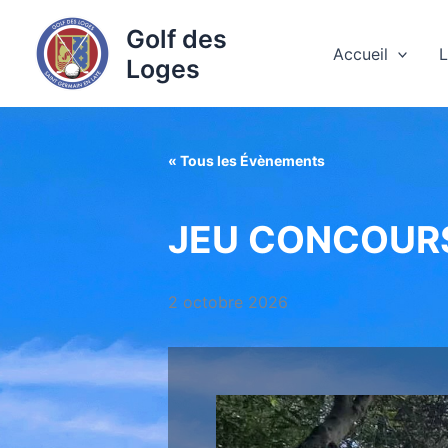
Aller
Golf des
au
Accueil
L
Loges
contenu
« Tous les Évènements
JEU CONCOURS
2 octobre 2026