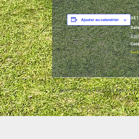
DÉT
Ajouter au calendrier
Date
2 oc
Caté
Sort
SENIORS TOUR – GOLF DE CERGY