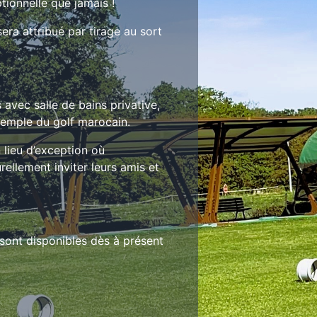
tionnelle que jamais !
era attribué par tirage au sort
avec salle de bains privative,
 temple du golf marocain.
 lieu d’exception où
rellement inviter leurs amis et
sont disponibles dès à présent