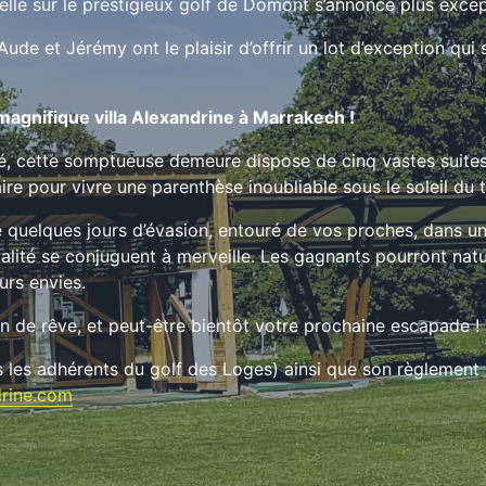
elle sur le prestigieux golf de Domont s’annonce plus excep
e et Jérémy ont le plaisir d’offrir un lot d’exception qui s
 magnifique villa Alexandrine à Marrakech !
é, cette somptueuse demeure dispose de cinq vastes suites 
aire pour vivre une parenthèse inoubliable sous le soleil du
 quelques jours d’évasion, entouré de vos proches, dans un
alité se conjuguent à merveille. Les gagnants pourront natu
urs envies.
n de rêve, et peut-être bientôt votre prochaine escapade !
 les adhérents du golf des Loges) ainsi que son règlement 
drine.com