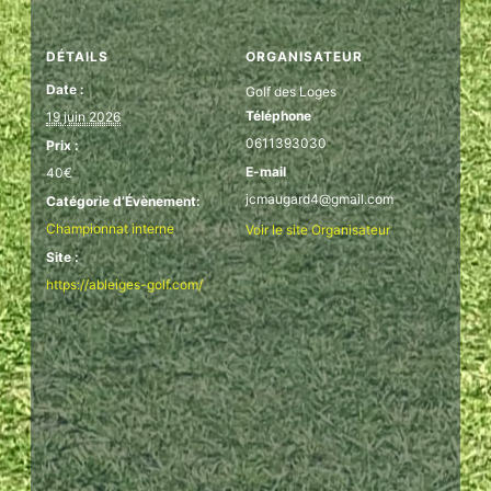
DÉTAILS
ORGANISATEUR
Date :
Golf des Loges
Téléphone
19 juin 2026
0611393030
Prix :
E-mail
40€
jcmaugard4@gmail.com
Catégorie d’Évènement:
Championnat interne
Voir le site Organisateur
Site :
https://ableiges-golf.com/