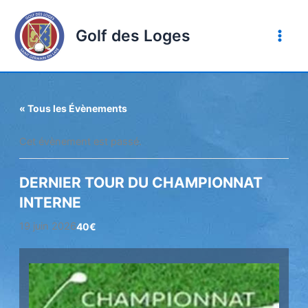
Aller
au
Golf des Loges
contenu
« Tous les Évènements
Cet évènement est passé.
DERNIER TOUR DU CHAMPIONNAT
INTERNE
19 juin 2026
40€