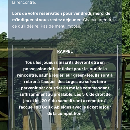
la rencontre.
Lors de votre réservation pour vendredi, merci de
m’indiquer si vous restez déjeuner
. Chacun prendra
ce qu’il désire. Pas de menu imposé.
RAPPEL
Tous les joueurs inscrits devront être en
possession de leur ticket pour le jour de la
rencontre, sauf à régler leur green-fee. Ils sont à
retirer à l’accueil des Loges ou se les faire
parvenir par courrier en me les commandant
suffisamment au préalable. Les 5 € de droit de
jeu et les 20 € du samedi sont à remettre à
l’accueil du Golf d’Ableiges avec le ticket le jour
de la compétition.