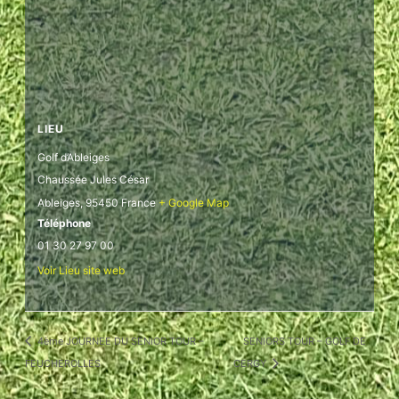
LIEU
Golf d’Ableiges
Chaussée Jules César
Ableiges
,
95450
France
+ Google Map
Téléphone
01 30 27 97 00
Voir Lieu site web
4ème JOURNEE DU SENIOR TOUR –
SENIORS TOUR – GOLF DE
FEUCHEROLLES
CERGY