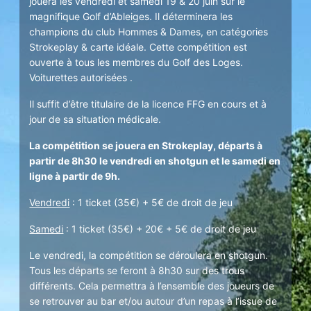
jouera les vendredi et samedi 19 & 20 juin sur le
magnifique Golf d’Ableiges. Il déterminera les
champions du club Hommes & Dames, en catégories
Strokeplay & carte idéale. Cette compétition est
ouverte à tous les membres du Golf des Loges.
Voiturettes autorisées .
Il suffit d’être titulaire de la licence FFG en cours et à
jour de sa situation médicale.
La compétition se jouera en Strokeplay, départs à
partir de 8h30 le vendredi en shotgun et le samedi en
ligne à partir de 9h.
Vendredi
: 1 ticket (35€) + 5€ de droit de jeu
Samedi
: 1 ticket (35€) + 20€ + 5€ de droit de jeu
Le vendredi, la compétition se déroulera en shotgun.
Tous les départs se feront à 8h30 sur des trous
différents. Cela permettra à l’ensemble des joueurs de
se retrouver au bar et/ou autour d’un repas à l’issue de