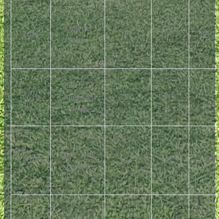
Golf de
ème
ème
2016
27
16
8
Royan
Metz – La
ème
2015
Grange aux
27
9
Ormes
Gap – Golf
ème
ème
2014
34
13
20
Bayard
Golfs