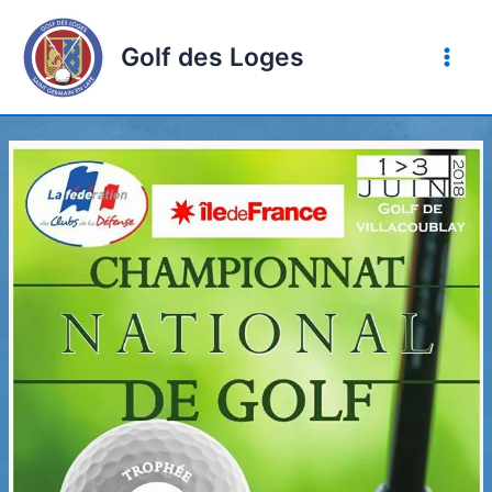
Aller
au
Golf des Loges
contenu