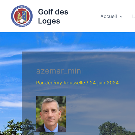
Aller
Golf des
au
Accueil
L
Loges
contenu
azemar_mini
Par
Jérémy Rousselle
/
24 juin 2024