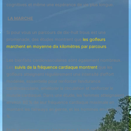
cognitives et même une espérance de vie plus longue.
LA MARCHE
Si pour vous un parcours de dix-huit trous est une
promenade, des études montrent que
les golfeurs
marchent en moyenne dix kilomètres par parcours
.
Les bienfaits cardiovasculaires sont également nombreux.
Les
suivis de la fréquence cardiaque montrent
que les
golfeurs atteignent régulièrement une intensité d’effort
modérée, essentielle pour renforcer l’endurance
cardiovasculaire, améliorer la circulation et renforcer le
muscle cardiaque. Dans une étude, les femmes atteignaient
environ 80 % de leur fréquence cardiaque maximale en
montant les fairways en pente, et les hommes environ 70
%.
Et les avantages ne se limitent pas à l’endurance. Dans un