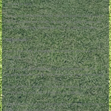
peuvent le faire.
Le golf est véritablement l’un des plus grands plaisirs de la
vie. Le concept est simple, les lieux sont magnifiques, les
défis constants et les bienfaits pour la santé bien réels.
Références
:
Juan Uribe-Toril, professeur à l’Université d’Almería, en
Espagne
Julia Kettinen, enseignante en médecine du sport à la
faculté de médecine de l’Université de la Finlande orientale
David Lindsay, ancien chef kinésithérapeute au Centre de
médecine du sport de l’Université de Calgary
Joyce Gomes-Osman, neurologue à la faculté de médecine
Miller de l’Université de Miami