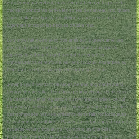
entraînement cérébral, mais c’en est bien un. La prise de
décision constante active les zones du cerveau impliquées
dans la planification, la résolution de problèmes et le
jugement et réduit les risques d’Alzheimer.
Le simple fait d’être avec des amis sur le green améliore
encore la santé mentale. « Contrairement aux sports
rapides, le rythme du golf permet de véritables
conversations et renforce les liens sociaux, essentiels au
bien-être mental et pour lutter contre la solitude.
Jouer au golf pendant plusieurs heures augmente aussi
l’exposition au soleil, bénéfique pour la vision, les niveaux
de vitamine D et la régulation du rythme circadien, ce qui
favorise un meilleur sommeil. L’exposition aux phytoncides,
des composés naturels présents dans l’air, renforce aussi
le système immunitaire. « Passer du temps dans de grands
espaces verts grâce au golf combine les bienfaits
physiques et mentaux comme peu d’autres activités