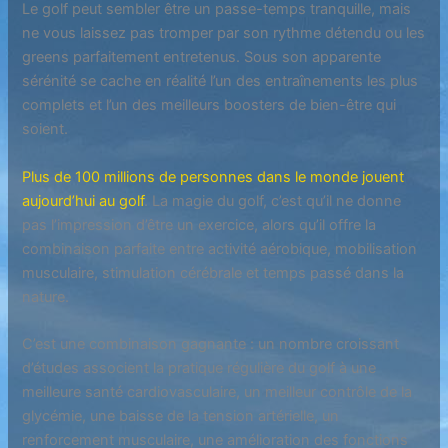
Le golf peut sembler être un passe-temps tranquille, mais
ne vous laissez pas tromper par son rythme détendu ou les
greens parfaitement entretenus. Sous son apparente
sérénité se cache en réalité l’un des entraînements les plus
complets et l’un des meilleurs boosters de bien-être qui
soient.
Plus de 100 millions de personnes dans le monde jouent
aujourd’hui au golf
. La magie du golf, c’est qu’il ne donne
pas l’impression d’être un exercice, alors qu’il offre la
combinaison parfaite entre activité aérobique, mobilisation
musculaire, stimulation cérébrale et temps passé dans la
nature.
C’est une combinaison gagnante : un nombre croissant
d’études associent la pratique régulière du golf à une
meilleure santé cardiovasculaire, un meilleur contrôle de la
glycémie, une baisse de la tension artérielle, un
renforcement musculaire, une amélioration des fonctions