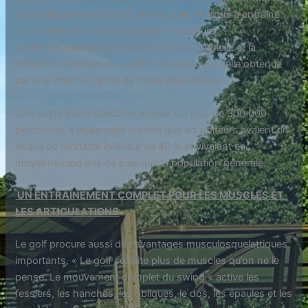
essai clinique comparatif récent, jouer 18 trous a entraîné
une amélioration immédiate des marqueurs
cardiométaboliques comme la tension artérielle et la
fréquence cardiaque — parfois supérieure à celle obtenue
par une marche rapide de durée équivalente.
Une vaste étude suédoise menée sur plus de 300 000
personnes a également montré que les golfeurs avaient un
risque de mortalité inférieur de 40 % et vivaient en
moyenne cinq ans de plus que la population générale.
UN ENTRAÎNEMENT COMPLET POUR LES MUSCLES ET
LES ARTICULATIONS
Le golf procure aussi des avantages musculosquelettiques
importants. « Le golf sollicite plus de muscles qu’on ne le
pense. Le mouvement complet du swing « active les
fessiers, les hanches, les obliques, le dos, les épaules et les