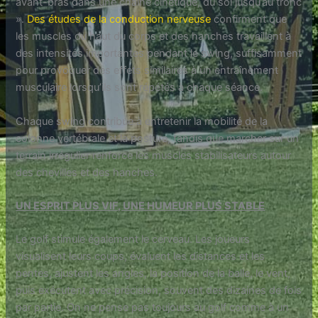
avant-bras dans une chaîne cinétique, du sol jusqu’au tronc
».
Des études de la conduction nerveuse
confirment que
les muscles du haut du corps et des hanches travaillent à
des intensités importantes pendant le swing, suffisamment
pour provoquer des effets similaires à un entraînement
musculaire lorsqu’ils sont répétés à chaque séance.
Chaque swing contribue à entretenir la mobilité de la
colonne vertébrale et la posture, tandis que marcher sur un
terrain irrégulier renforce les muscles stabilisateurs autour
des chevilles et des hanches.
UN ESPRIT PLUS VIF, UNE HUMEUR PLUS STABLE
Le golf stimule également le cerveau. Les joueurs
visualisent leurs coups, évaluent les distances et les
pentes, ajustent les angles, la position de la balle, le vent,
puis exécutent avec précision, souvent des dizaines de fois
par partie. On ne pense pas toujours au golf comme à un